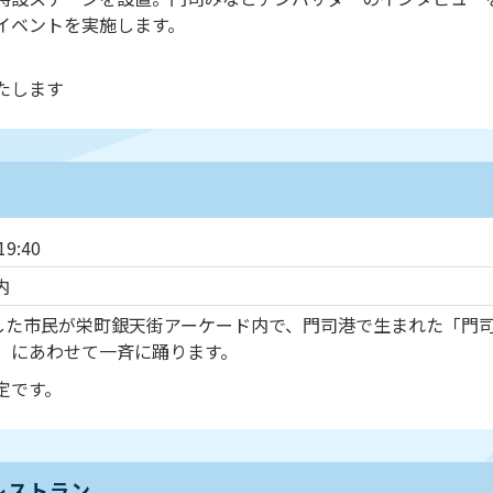
イベントを実施します。
たします
9:40
内
らした市民が栄町銀天街アーケード内で、門司港で生まれた「門
」にあわせて一斉に踊ります。
定です。
レストラン