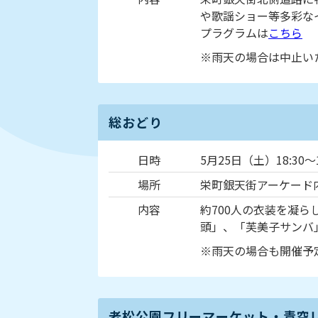
や歌謡ショー等多彩な
プラグラムは
こちら
※雨天の場合は中止い
総おどり
日時
5月25日（土）18:30～1
場所
栄町銀天街アーケード
内容
約700人の衣装を凝
頭」、「芙美子サンバ
※雨天の場合も開催予
老松公園フリーマーケット・青空