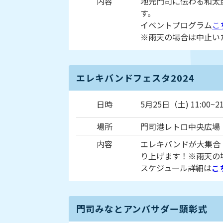
内容
地元門司に伝わる和太
す。
イベントプログラム
こ
※雨天の場合は中止い
エレキバンドフェスタ2024
日時
5月25日（土) 11:00~21
場所
門司港レトロ中央広場
内容
エレキバンドが大集合
り上げます！※雨天の
スケジュール詳細は
こ
門司みなとアンバサダー顕彰式